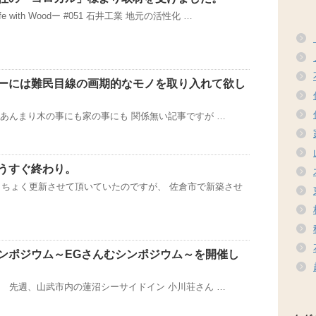
 with Woodー #051 石井工業 地元の活性化 …
ーには難民目線の画期的なモノを取り入れて欲し
あんまり木の事にも家の事にも 関係無い記事ですが …
うすぐ終わり。
ちょくちょく更新させて頂いていたのですが、 佐倉市で新築させ
ンポジウム～EGさんむシンポジウム～を開催し
 先週、山武市内の蓮沼シーサイドイン 小川荘さん …