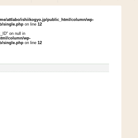
me/attlabo/ishiikogyo.jp/public_html/column/wp-
b/single.php
on line
12
_ID" on null in
_html/column/wp-
b/single.php
on line
12