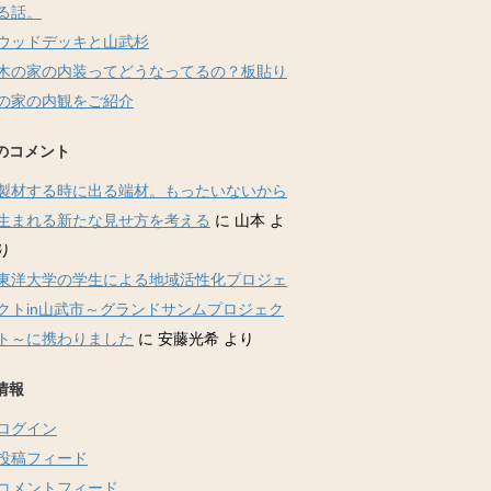
る話。
ウッドデッキと山武杉
木の家の内装ってどうなってるの？板貼り
の家の内観をご紹介
のコメント
製材する時に出る端材。もったいないから
生まれる新たな見せ方を考える
に
山本
よ
り
東洋大学の学生による地域活性化プロジェ
クトin山武市～グランドサンムプロジェク
ト～に携わりました
に
安藤光希
より
情報
ログイン
投稿フィード
コメントフィード