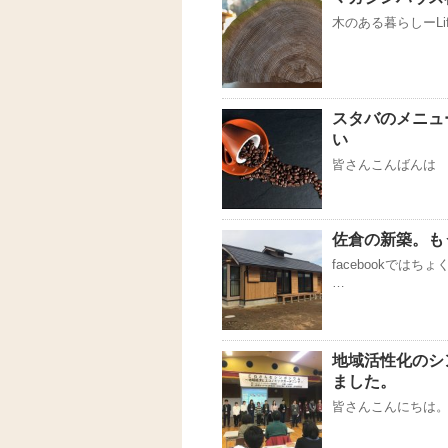
木のある暮らしーLife
スタバのメニュ
い
皆さんこんばんは 
佐倉の新築。も
facebookでは
…
地域活性化のシ
ました。
皆さんこんにちは。