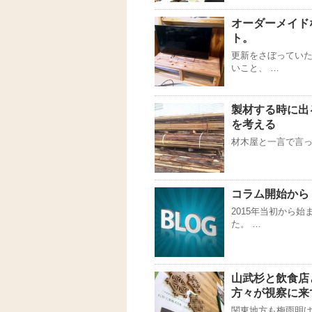
オーダーメイド
ト。
更新をさぼっていた
いこと、 …
製材する時に出
を考える
材木屋と一言で言っ
コラム開始から
2015年当初から
た。 …
山武杉と飲食店
方々が視察に来
関東地方も梅雨明け