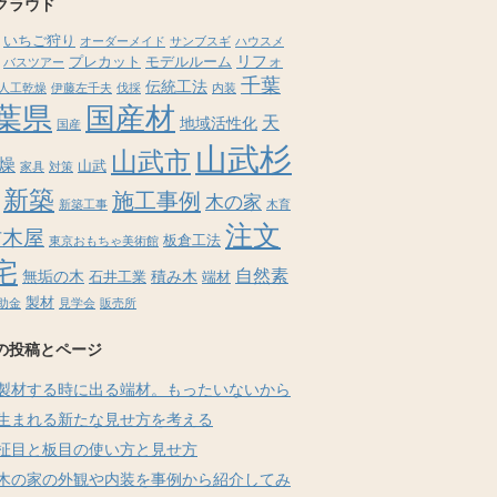
クラウド
いちご狩り
オーダーメイド
サンブスギ
ハウスメ
リフォ
プレカット
モデルルーム
バスツアー
千葉
伝統工法
人工乾燥
伊藤左千夫
伐採
内装
葉県
国産材
天
地域活性化
国産
山武杉
山武市
燥
山武
家具
対策
新築
施工事例
木の家
新築工事
木育
注文
材木屋
板倉工法
東京おもちゃ美術館
宅
自然素
無垢の木
積み木
石井工業
端材
製材
助金
見学会
販売所
の投稿とページ
製材する時に出る端材。もったいないから
生まれる新たな見せ方を考える
柾目と板目の使い方と見せ方
木の家の外観や内装を事例から紹介してみ