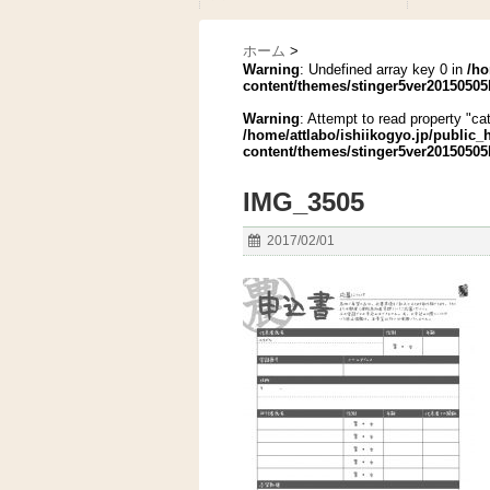
ホーム
>
Warning
: Undefined array key 0 in
/ho
content/themes/stinger5ver20150505
Warning
: Attempt to read property "cat
/home/attlabo/ishiikogyo.jp/public
content/themes/stinger5ver20150505
IMG_3505
2017/02/01