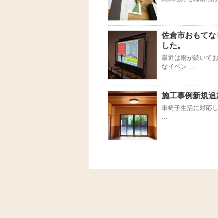
佐倉市おもてな
した。
最近は雨が続いてお
なイベン …
施工事例新規追
車椅子生活に対応した
…