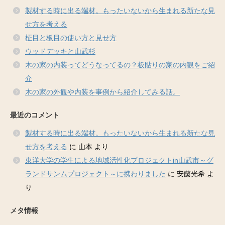
製材する時に出る端材。もったいないから生まれる新たな見
せ方を考える
柾目と板目の使い方と見せ方
ウッドデッキと山武杉
木の家の内装ってどうなってるの？板貼りの家の内観をご紹
介
木の家の外観や内装を事例から紹介してみる話。
最近のコメント
製材する時に出る端材。もったいないから生まれる新たな見
せ方を考える
に
山本
より
東洋大学の学生による地域活性化プロジェクトin山武市～グ
ランドサンムプロジェクト～に携わりました
に
安藤光希
よ
り
メタ情報