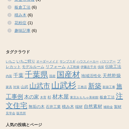
板倉工法
(6)
積み木
(6)
花粉症
(1)
趣味記事
(6)
タグクラウド
いちご狩り
プ
いちご
オーダーメイド
サンブスギ
ハウスメーカー
バスツアー
リフォーム
伝統工法
レカット
モデルルーム
人工乾燥
伊藤左千夫
伐採
千葉県
国産材
千葉
天然乾燥
地域活性化
内装
国産
山武杉
山武市
新築
施
山武
家具
対策
工務店
新築工事
注
工事例
材木屋
木の家
杉
板倉工法
木育
東京おもちゃ美術館
文住宅
自然素材
無垢の木
積み木
石井工業
端材
製材
補助金
見学会
販売所
人気の投稿とページ