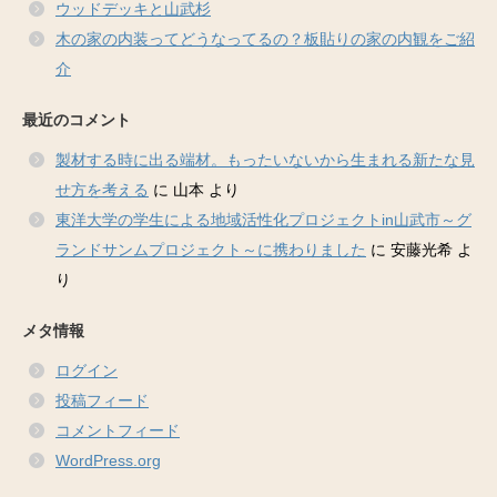
ウッドデッキと山武杉
木の家の内装ってどうなってるの？板貼りの家の内観をご紹
介
最近のコメント
製材する時に出る端材。もったいないから生まれる新たな見
せ方を考える
に
山本
より
東洋大学の学生による地域活性化プロジェクトin山武市～グ
ランドサンムプロジェクト～に携わりました
に
安藤光希
よ
り
メタ情報
ログイン
投稿フィード
コメントフィード
WordPress.org