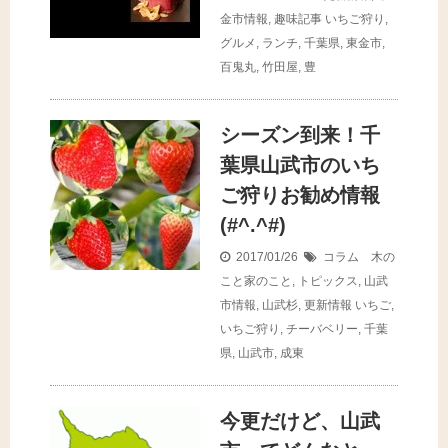
金市情報
,
趣味記事
いちご狩り
,
グルメ
,
ランチ
,
千葉県
,
東金市
,
百鬼丸
,
竹田屋
,
豊
シーズン到来！千
葉県山武市のいち
ご狩りお勧め情報
(#^.^#)
2017/01/26
コラム 木の
こと家のこと
,
トピックス
,
山武
市情報
,
山武杉
,
更新情報
いちご
,
いちご狩り
,
チーバベリー
,
千葉
県
,
山武市
,
成東
今更だけど、山武