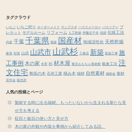
タグクラウド
いちご狩り
プ
いちご
オーダーメイド
サンブスギ
ハウスメーカー
バスツアー
リフォーム
伝統工法
レカット
モデルルーム
人工乾燥
伊藤左千夫
伐採
千葉県
国産材
千葉
天然乾燥
地域活性化
内装
国産
山武杉
山武市
新築
施
山武
家具
対策
工務店
新築工事
注
工事例
材木屋
木の家
杉
板倉工法
木育
東京おもちゃ美術館
文住宅
自然素材
無垢の木
積み木
石井工業
端材
製材
補助金
見学会
販売所
人気の投稿とページ
製材する時に出る端材。もったいないから生まれる新たな見
せ方を考える
柾目と板目の使い方と見せ方
木の家の外観や内装を事例から紹介してみる話。