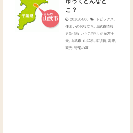
市ってどんなと
こ？
2016/04/06
トピックス
,
住まいのお役立ち
,
山武市情報
,
更新情報
いちご狩り
,
伊藤左千
夫
,
山武市
,
山武杉
,
本須賀
,
海岸
,
観光
,
野菊の墓