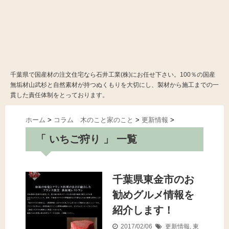
千葉県で国産材の注文住宅なら石井工業(株)にお任せ下さい。100％の国産
無垢材山武杉と自然素材が持つぬくもりを大切にし、製材から施工までの一
貫した責任体制をとっております。
ホーム
>
コラム 木のこと家のこと
>
更新情報
>
「 いちご狩り 」 一覧
千葉県東金市のお
勧めグルメ情報を
紹介します！
2017/02/06
更新情報
,
東