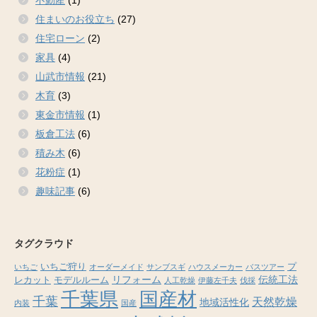
不動産
(1)
住まいのお役立ち
(27)
住宅ローン
(2)
家具
(4)
山武市情報
(21)
木育
(3)
東金市情報
(1)
板倉工法
(6)
積み木
(6)
花粉症
(1)
趣味記事
(6)
タグクラウド
いちご狩り
プ
いちご
オーダーメイド
サンブスギ
ハウスメーカー
バスツアー
リフォーム
伝統工法
レカット
モデルルーム
人工乾燥
伊藤左千夫
伐採
千葉県
国産材
千葉
天然乾燥
地域活性化
内装
国産