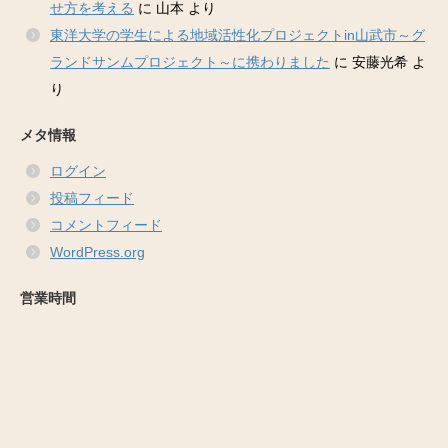
せ方を考える
に
山本
より
東洋大学の学生による地域活性化プロジェクトin山武市～グ
ランドサンムプロジェクト～に携わりました
に
安藤光希
よ
り
メタ情報
ログイン
投稿フィード
コメントフィード
WordPress.org
営業時間