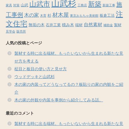
山武杉
山武市
新築
施
山武
家具
対策
工務店
新築工事
注
工事例
材木屋
木の家
杉
板倉工法
木育
東京おもちゃ美術館
文住宅
自然素材
無垢の木
積み木
石井工業
端材
製材
補助金
見学会
販売所
人気の投稿とページ
製材する時に出る端材。もったいないから生まれる新たな見
せ方を考える
柾目と板目の使い方と見せ方
ウッドデッキと山武杉
木の家の内装ってどうなってるの？板貼りの家の内観をご紹
介
木の家の外観や内装を事例から紹介してみる話。
最近のコメント
製材する時に出る端材。もったいないから生まれる新たな見