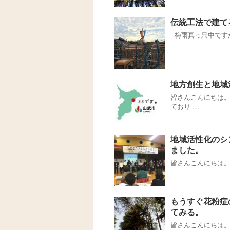
伝統工法で建て
梅雨真っ只中ですが
地方創生と地域
皆さんこんにちは。
ており …
地域活性化のシ
ました。
皆さんこんにちは。
もうすぐ花粉症
てみる。
皆さんこんにちは。