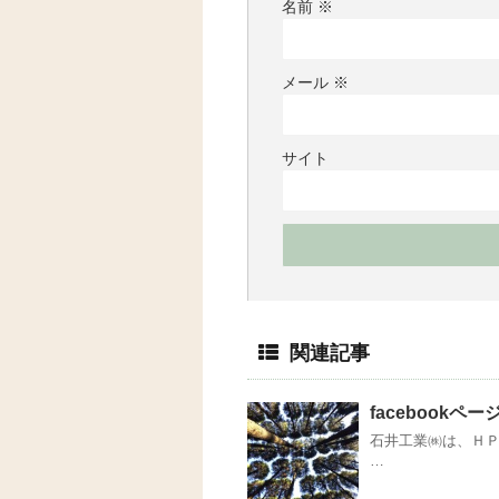
名前
※
メール
※
サイト
関連記事
facebookペ
石井工業㈱は、ＨＰの
…