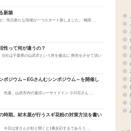
る新築
、先日新たな現場が一つスタート致しました。 梅雨 …
活性って何が違うの？
 当社は千葉県の山武市という所を拠点に 商売をさせて頂い
ンポジウム～EGさんむシンポジウム～を開催し
 先週、山武市内の蓮沼シーサイドイン 小川荘さん …
の時期。材木屋が行うスギ花粉の対策方法を書い
 今日は皆さんが杉と聞くと1番反応するであろう …