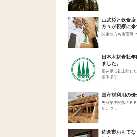
山武杉と飲食店
方々が視察に来
関東地方も梅雨明け
日本木材青壮年
ました。
福井県に初上陸した
ぎるほど …
国産材利用の優
先日業界関係のＢＢ
た。 & …
佐倉市おもてな