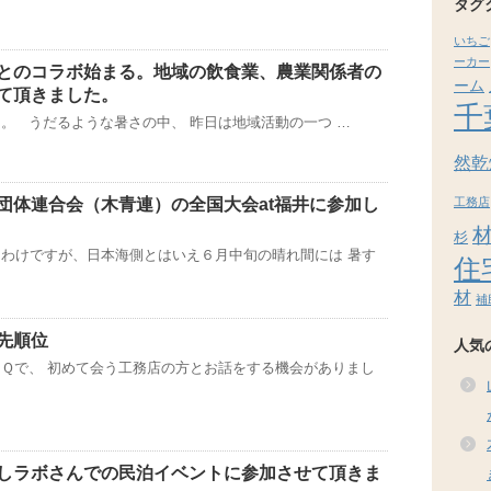
タグ
いちご
ーカー
とのコラボ始まる。地域の飲食業、農業関係者の
ーム
て頂きました。
千
。 うだるような暑さの中、 昨日は地域活動の一つ …
然乾
工務店
団体連合会（木青連）の全国大会at福井に参加し
杉
わけですが、日本海側とはいえ６月中旬の晴れ間には 暑す
住
材
補
先順位
人気
Ｑで、 初めて会う工務店の方とお話をする機会がありまし
しラボさんでの民泊イベントに参加させて頂きま