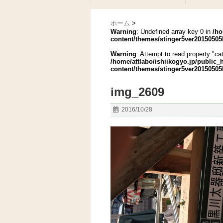
ホーム
>
Warning
: Undefined array key 0 in
/ho
content/themes/stinger5ver20150505
Warning
: Attempt to read property "cat
/home/attlabo/ishiikogyo.jp/public
content/themes/stinger5ver20150505
img_2609
2016/10/28