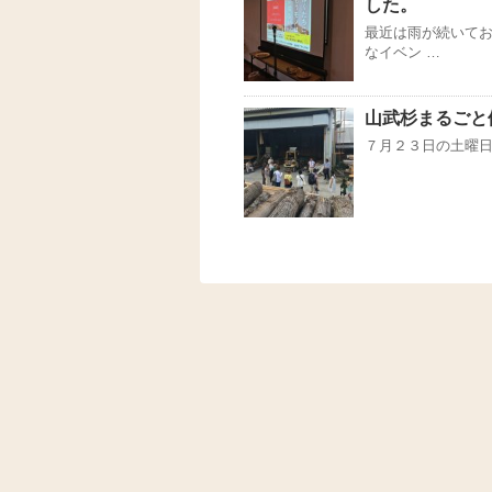
した。
最近は雨が続いてお
なイベン …
山武杉まるごと
７月２３日の土曜日