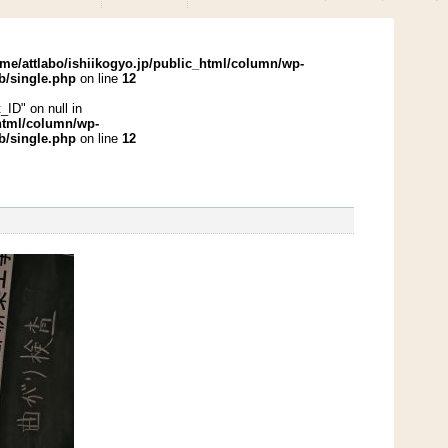
me/attlabo/ishiikogyo.jp/public_html/column/wp-
b/single.php
on line
12
_ID" on null in
_html/column/wp-
b/single.php
on line
12