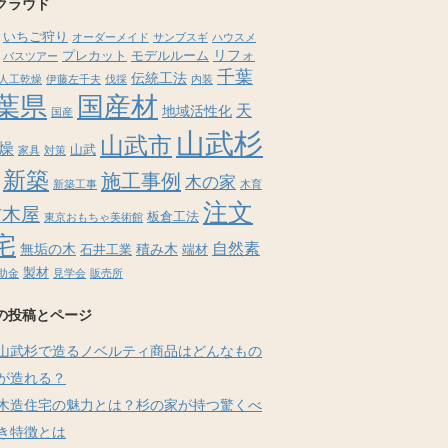
クラウド
いちご狩り
オーダーメイド
サンブスギ
ハウスメ
リフォ
プレカット
モデルルーム
バスツアー
千葉
伝統工法
人工乾燥
伊藤左千夫
伐採
内装
葉県
国産材
天
地域活性化
国産
山武杉
山武市
燥
山武
家具
対策
新築
施工事例
木の家
新築工事
木育
注文
材木屋
板倉工法
東京おもちゃ美術館
宅
自然素
無垢の木
積み木
石井工業
端材
製材
助金
見学会
販売所
の投稿とページ
山武杉で造るノベルティ商品はどんなもの
が造れる？
木造住宅の魅力とは？杉の家が持つ驚くべ
き特徴とは