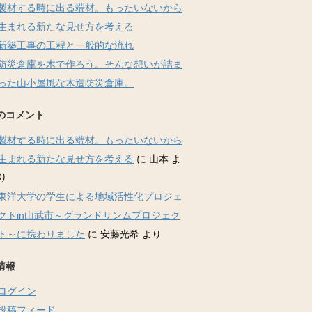
製材する時に出る端材。もったいないから
生まれる新たな見せ方を考える
新築工事の工程と一般的な流れ
防災倉庫を木で作ろう。そんな想いが詰ま
った山小屋風な木造防災倉庫。
のコメント
製材する時に出る端材。もったいないから
生まれる新たな見せ方を考える
に
山本
よ
り
東洋大学の学生による地域活性化プロジェ
クトin山武市～グランドサンムプロジェク
ト～に携わりました
に
安藤光希
より
情報
ログイン
投稿フィード