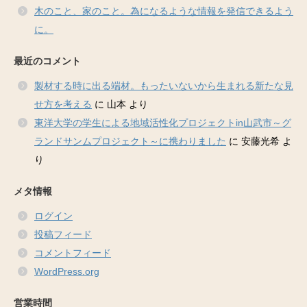
木のこと、家のこと。為になるような情報を発信できるよう
に。
最近のコメント
製材する時に出る端材。もったいないから生まれる新たな見
せ方を考える
に
山本
より
東洋大学の学生による地域活性化プロジェクトin山武市～グ
ランドサンムプロジェクト～に携わりました
に
安藤光希
よ
り
メタ情報
ログイン
投稿フィード
コメントフィード
WordPress.org
営業時間