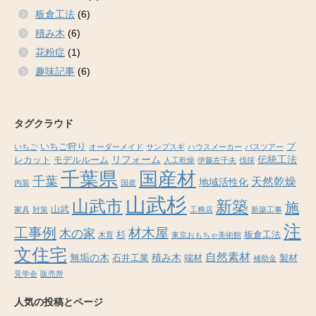
板倉工法
(6)
積み木
(6)
花粉症
(1)
趣味記事
(6)
タグクラウド
いちご狩り
プ
いちご
オーダーメイド
サンブスギ
ハウスメーカー
バスツアー
リフォーム
伝統工法
レカット
モデルルーム
人工乾燥
伊藤左千夫
伐採
千葉県
国産材
千葉
天然乾燥
地域活性化
内装
国産
山武杉
山武市
新築
施
山武
家具
対策
工務店
新築工事
注
工事例
材木屋
木の家
杉
板倉工法
木育
東京おもちゃ美術館
文住宅
自然素材
無垢の木
積み木
石井工業
端材
製材
補助金
見学会
販売所
人気の投稿とページ