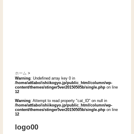
ホーム
>
Warning
: Undefined array key 0 in
/home/attlabo/ishiikogyo.jp/public_html/column/wp-
content/themes/stinger5ver20150505b/single.php
on line
12
Warning
: Attempt to read property "cat_ID" on null in
/home/attlabo/ishiikogyo.jp/public_html/column/wp-
content/themes/stinger5ver20150505b/single.php
on line
12
logo00