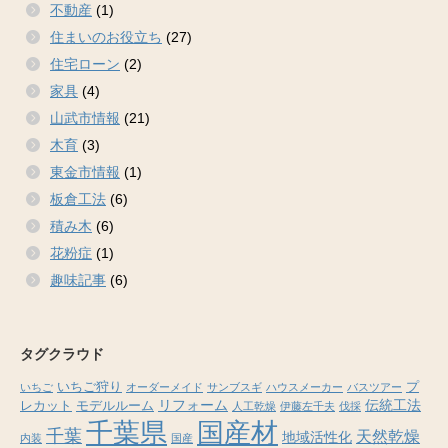
不動産
(1)
住まいのお役立ち
(27)
住宅ローン
(2)
家具
(4)
山武市情報
(21)
木育
(3)
東金市情報
(1)
板倉工法
(6)
積み木
(6)
花粉症
(1)
趣味記事
(6)
タグクラウド
いちご狩り
プ
いちご
オーダーメイド
サンブスギ
ハウスメーカー
バスツアー
リフォーム
伝統工法
レカット
モデルルーム
人工乾燥
伊藤左千夫
伐採
千葉県
国産材
千葉
天然乾燥
地域活性化
内装
国産