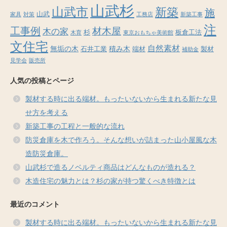
山武杉
山武市
新築
施
山武
家具
対策
工務店
新築工事
注
工事例
材木屋
木の家
杉
板倉工法
木育
東京おもちゃ美術館
文住宅
自然素材
無垢の木
積み木
石井工業
端材
製材
補助金
見学会
販売所
人気の投稿とページ
製材する時に出る端材。もったいないから生まれる新たな見
せ方を考える
新築工事の工程と一般的な流れ
防災倉庫を木で作ろう。そんな想いが詰まった山小屋風な木
造防災倉庫。
山武杉で造るノベルティ商品はどんなものが造れる？
木造住宅の魅力とは？杉の家が持つ驚くべき特徴とは
最近のコメント
製材する時に出る端材。もったいないから生まれる新たな見